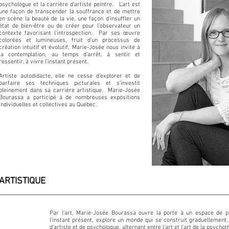
psychologue et la carrière d’artiste peintre. L’art est
une façon de transcender la souffrance et de mettre
en scène la beauté de la vie, une façon d’insuffler un
état de bien-être ou de créer pour l’observateur un
contexte favorisant l’introspection. Par ses œuvre
colorées et lumineuses, fruit d’un processus de
création intuitif et évolutif, Marie-Josée nous invite à
la contemplation, au temps d’arrêt, à sentir et
ressentir, à vivre l’instant présent.
Artiste autodidacte, elle ne cesse d’explorer et de
parfaire ses techniques picturales et s’investit
pleinement dans sa carrière artistique. Marie-Josée
Bourassa a participé à de nombreuses expositions
individuelles et collectives au Québec.
ARTISTIQUE
Par l’art, Marie-Josée Bourassa ouvre la porte à un espace de pu
l’instant présent, explore un monde qui se construit graduellement.
d’artiste et de psychologue, alternant entre l’art et l’art de la psych