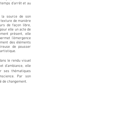
u temps d’arrêt et au
t la source de son
a texture de manière
urs de façon libre,
 pour elle un acte de
ment présent, elle
 permet l’émergence
llement des éléments
sireuse de pousser
artistique.
dans le rendu visuel
t d’ambiance, elle
ar ses thématiques
onscience. Par son
ité de changement.