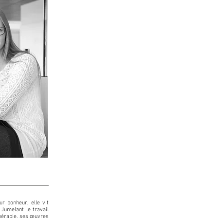
r bonheur, elle vit
 Jumelant le travail
othérapie, ses œuvres