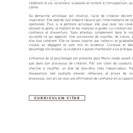
célèbrent la vie, la lumière, la beauté et invitent à l’introspection, a
calme.
Sa démarche artistique est intuitive, l’acte de création devien
inspiration. Elle aborde tout d’abord l’œuvre par l’intermédiaire de l
spontanée. Puis, à la peinture acrylique, elle joue avec les coule
laissant le geste, la matière et les nuances la guider. La création est
confiance et d’ouverture. Sans attentes, simplement dans le mo
accueille ce qui apparait. Une succession de couches, de traces,
d’un tout cohérent. Elle se laisse inspirer par celles-ci et gradue
visuels se dégagent et sont mis en évidence. Curieuse et dé
davantage son propos, la sculpture s’ajoute maintenant à sa pratique 
L’influence de la psychologie est présente pour Marie-Josée autant 
que dans son processus de création. Par son choix de couleurs e
cherche à insuffler un état de bien-être chez l’observateur. P
d’exposition, elle souhaite amener réflexions et prises de c
processus, son art se veut une affirmation de confiance en la capac
CURRICULUM VITAE